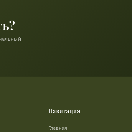
ть?
имальный
Навигация
Главная