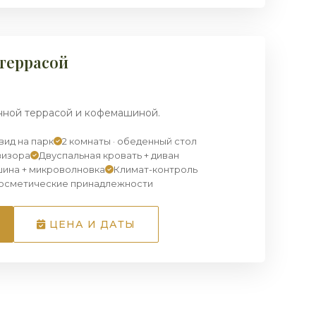
1
/ 7
террасой
нной террасой и кофемашиной.
вид на парк
2 комнаты · обеденный стол
визора
Двуспальная кровать + диван
ина + микроволновка
Климат-контроль
косметические принадлежности
ЦЕНА И ДАТЫ