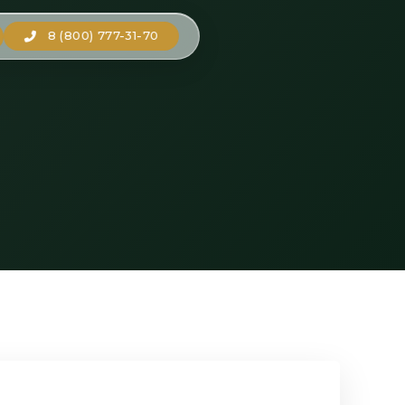
8 (800) 777-31-70
1
/ 5