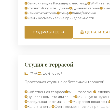
Балкон · вид на Каскадную лестницу
Wi-Fi · тел
Кровать King size + диван
Душевая кабина
Мин
Климат-контроль
Сейф
Халат/тапочки
Фен и косметические принадлежности
ПОДРОБНЕЕ
ЦЕНА И ДА
ПРЕМИУМ
Студия с террасой
47 м²
до 4 гостей
Просторная студия с собственной террасой.
Собственная терраса
Wi-Fi · телефон
Телеви
Душевая комната или ванна
Мини-кухня · кухон
Капсульная кофемашина
Микроволновая печь
Халат/тапочки
Фен и косметические принадле