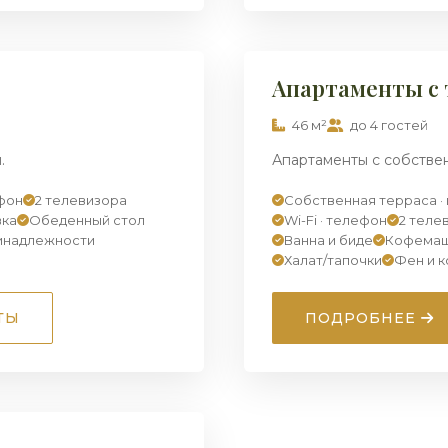
1
/ 7
ПРЕМИУМ
Апартаменты с 
46 м²
до 4 гостей
.
Апартаменты с собстве
ефон
2 телевизора
Собственная терраса · 
вка
Обеденный стол
Wi-Fi · телефон
2 теле
инадлежности
Ванна и биде
Кофемаш
Халат/тапочки
Фен и 
ТЫ
ПОДРОБНЕЕ
1
/ 7