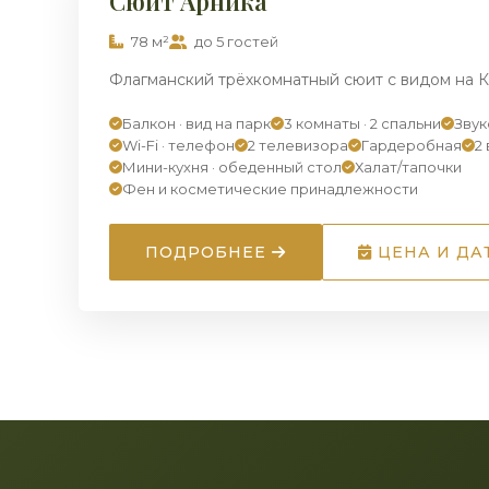
Сюит Арника
78 м²
до 5 гостей
Флагманский трёхкомнатный сюит с видом на К
Балкон · вид на парк
3 комнаты · 2 спальни
Зву
Wi-Fi · телефон
2 телевизора
Гардеробная
2
Мини-кухня · обеденный стол
Халат/тапочки
Фен и косметические принадлежности
ПОДРОБНЕЕ
ЦЕНА И ДА