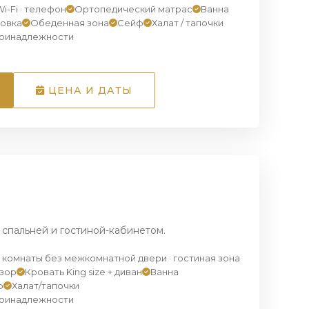
i-Fi · телефон
Ортопедический матрас
Ванна
новка
Обеденная зона
Сейф
Халат / тапочки
принадлежности
ЦЕНА И ДАТЫ
1
/ 3
спальней и гостиной-кабинетом.
2 комнаты без межкомнатной двери · гостиная зона
зор
Кровать King size + диван
Ванна
ф
Халат/тапочки
принадлежности