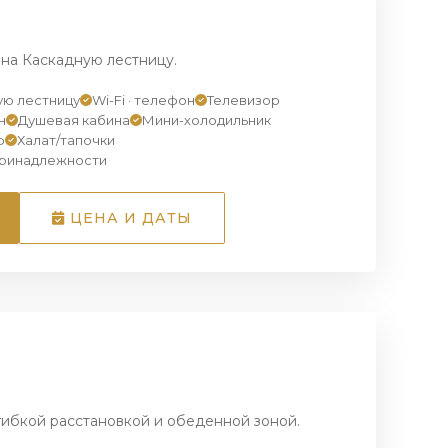
 на Каскадную лестницу.
ную лестницу
Wi-Fi · телефон
Телевизор
н
Душевая кабина
Мини-холодильник
ф
Халат/тапочки
принадлежности
ЦЕНА И ДАТЫ
1
/ 4
гибкой расстановкой и обеденной зоной.