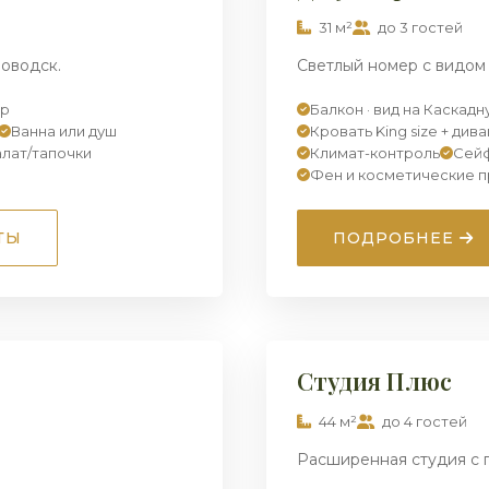
31 м²
до 3 гостей
оводск.
Светлый номер с видом
ор
Балкон · вид на Каскад
Ванна или душ
Кровать King size + дива
алат/тапочки
Климат-контроль
Сей
Фен и косметические 
ТЫ
ПОДРОБНЕЕ
1
/ 5
СТУДИЯ
Студия Плюс
44 м²
до 4 гостей
Расширенная студия с 