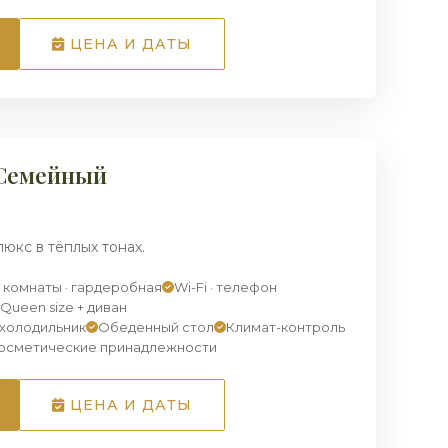
ЦЕНА И ДАТЫ
1
/ 7
Семейный
юкс в тёплых тонах.
2 комнаты · гардеробная
Wi-Fi · телефон
Queen size + диван
-холодильник
Обеденный стол
Климат-контроль
косметические принадлежности
ЦЕНА И ДАТЫ