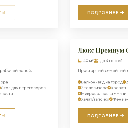
ТЫ
ПОДРОБНЕЕ
1
/ 5
ДВУХКОМНАТНЫЙ
Люкс Премиум 
40 м²
до 4 гостей
рабочей зоной.
Просторный семейный л
зора
Балкон · вид на город
Стол для переговоров
2 телевизора
Кровать 
жности
Микроволновка + мини
Халат/тапочки
Фен и 
ТЫ
ПОДРОБНЕЕ