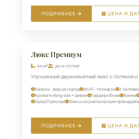
ПОДРОБНЕЕ
ЦЕНА И ДА
ДВУХКОМНАТНЫЙ
Люкс Премиум
44 м²
до 4 гостей
Улучшенный двухкомнатный люкс с гостиной и 
Балкон · вид на город
Wi-Fi · телефон
2 телеви
Кровать King size + диван
Гардеробная
Ванна
Халат/тапочки
Фен и косметические принадле
ПОДРОБНЕЕ
ЦЕНА И ДА