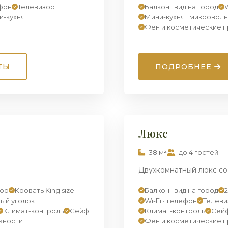
ефон
Телевизор
Балкон · вид на город
W
и-кухня
Мини-кухня · микровол
Фен и косметические 
ТЫ
ПОДРОБНЕЕ
1
/ 6
ЛЮКС
Люкс
38 м²
до 4 гостей
Двухкомнатный люкс со 
зор
Кровать King size
Балкон · вид на город
ный уголок
Wi-Fi · телефон
Телеви
Климат-контроль
Сейф
Климат-контроль
Сей
жности
Фен и косметические 