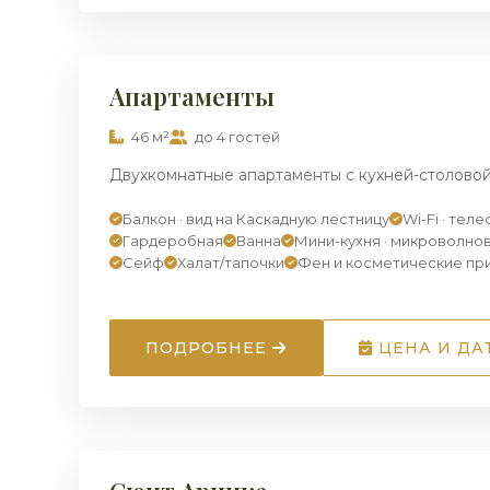
ПРЕМИУМ
Апартаменты
46 м²
до 4 гостей
Двухкомнатные апартаменты с кухней-столовой
Балкон · вид на Каскадную лестницу
Wi-Fi · тел
Гардеробная
Ванна
Мини-кухня · микроволно
Сейф
Халат/тапочки
Фен и косметические пр
ПОДРОБНЕЕ
ЦЕНА И ДА
ПРЕМИУМ