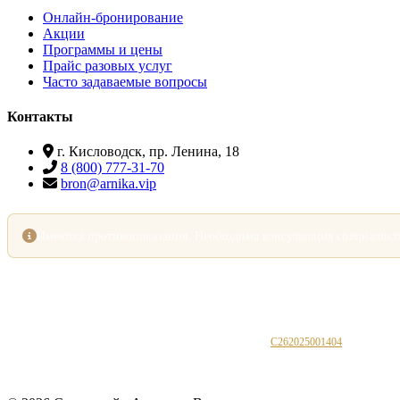
Онлайн-бронирование
Акции
Программы и цены
Прайс разовых услуг
Часто задаваемые вопросы
Контакты
г. Кисловодск, пр. Ленина, 18
8 (800) 777-31-70
bron@arnika.vip
Имеются противопоказания. Необходима консультация специалист
ООО «РегионСК»
· ИНН 7706421719 · ОГРН 1157746480847 · КПП 262801001
Юр. адрес: 357700, Ставропольский край, г. Кисловодск, проспект Ленина, д. 18
Номер записи в Едином реестре объектов классификации:
C262025001404
0+