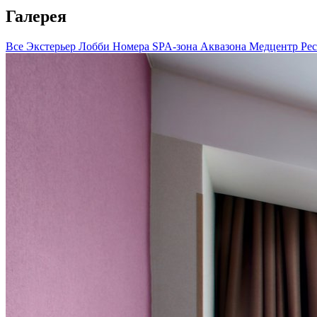
Галерея
Все
Экстерьер
Лобби
Номера
SPA-зона
Аквазона
Медцентр
Ре