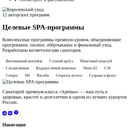
12 авторских программ
Целевые SPA-программы
Комплексные программы премиум-уровня, объединяющие
прогревание, пилинг, обёртывание и финальный уход.
Разработаны косметологами санатория.
Витаминный коктейль
Сочный арбуз
Манговый поцелуй
Спелая вишня
Водорослевый комплекс
Drain 02
C30
Criopro
H4
Васаби
Секреты лотоса
Гуарана и фукус
Санаторий премиум-класса «Арника» — ваш путь к
здоровью, красоте и долголетию в одном из лучших курортов
России.
Навигация