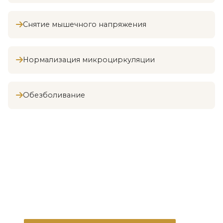
Снятие мышечного напряжения
Нормализация микроциркуляции
Обезболивание
Индивидуальная программа
Все процедуры назначаются лечащим
врачом после первичного осмотра и
обследования. Количество и длительность
сеансов подбираются индивидуально.