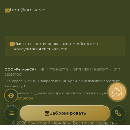
bron@arnika.vip
Имеются противопоказания. Необходима
консультация специалиста.
ООО «РегионСК»
· ИНН 7706421719 · ОГРН 1157746480847 · КПП
262801001
Юр. адрес: 357700, Ставропольский край, г. Кисловодск, проспект
Ленина, д. 18
Номер записи в Едином реестре объектов классификации:
C262025001404
0+
Забронировать
Меню
Позво
8 (800) 777-31-70
© 2026 Санаторий «Арника». Все права защищены.
Документы
Политика конфиденциальности