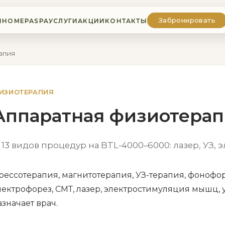
Забронировать
Ы
НОМЕРА
SPA
УСЛУГИ
АКЦИИ
КОНТАКТЫ
апия
ИЗИОТЕРАПИЯ
Аппаратная физиотера
13 видов процедур на BTL-4000–6000: лазер, УЗ, 
рессотерапия, магнитотерапия, УЗ-терапия, фонофор
лектрофорез, СМТ, лазер, электростимуляция мышц, 
азначает врач.