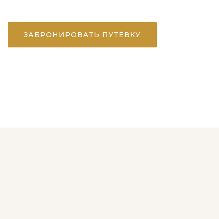
Количество и длительность сеансов подбираются и
ЗАБРОНИРОВАТЬ ПУТЁВКУ
ЗАДАТЬ В