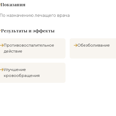
Показания
По назначению лечащего врача
Результаты и эффекты
Противовоспалительное
Обезболивание
действие
Улучшение
кровообращения
Индивидуальная программа
Все процедуры назначаются лечащим врачом после 