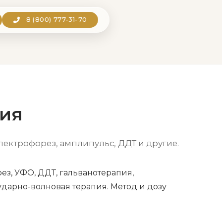
8 (800) 777-31-70
пия
электрофорез, амплипульс, ДДТ и другие.
ез, УФО, ДДТ, гальванотерапия,
ударно-волновая терапия. Метод и дозу