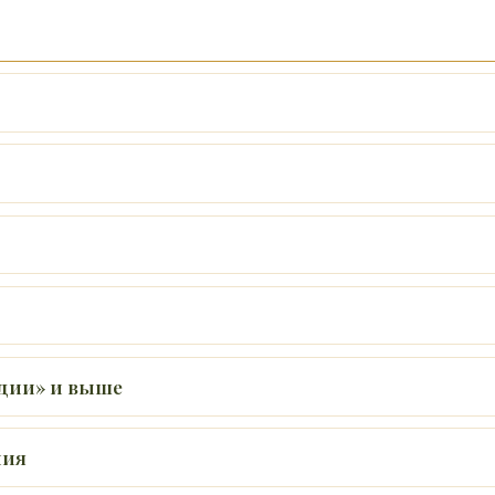
удии» и выше
ния