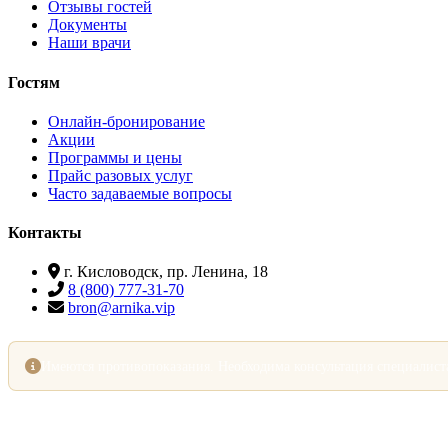
Отзывы гостей
Документы
Наши врачи
Гостям
Онлайн-бронирование
Акции
Программы и цены
Прайс разовых услуг
Часто задаваемые вопросы
Контакты
г. Кисловодск, пр. Ленина, 18
8 (800) 777-31-70
bron@arnika.vip
Имеются противопоказания. Необходима консультация специалист
ООО «РегионСК»
· ИНН 7706421719 · ОГРН 1157746480847 · КПП 262801001