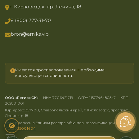
г. Кисловодск, пр. Ленина, 18
8 (800) 777-31-70
bron@arnika.vip
Имеются противопоказания. Необходима
консультация специалиста.
ООО «РегионСК»
· ИНН 7706421719 · ОГРН 1157746480847 · КПП
262801001
Юр. адрес: 357700, Ставропольский край, г. Кисловодск, проспект
Ленина, д. 18
Номер записи в Едином реестре объектов классификации:
C262025001404
0+