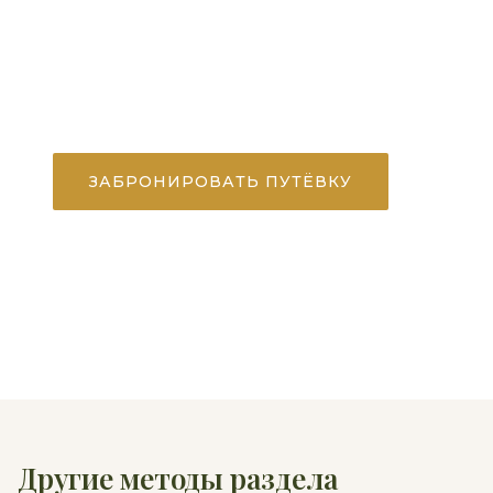
Все процедуры назначаются лечащим
врачом после первичного осмотра и
обследования. Количество и длительность
сеансов подбираются индивидуально.
ЗАБРОНИРОВАТЬ ПУТЁВКУ
ЗАДАТЬ ВОПРОС
Другие методы раздела