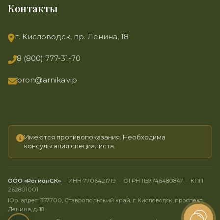
Контакты
г. Кисловодск, пр. Ленина, 18
8 (800) 777-31-70
bron@arnika.vip
Имеются противопоказания. Необходима
консультация специалиста.
ООО «РегионСК»
· ИНН 7706421719 · ОГРН 1157746480847 · КПП
262801001
Юр. адрес: 357700, Ставропольский край, г. Кисловодск, проспект
Ленина, д. 18